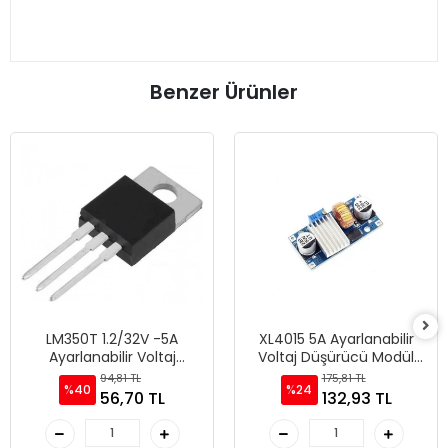
Benzer Ürünler
LM350T 1.2/32V -5A
XL4015 5A Ayarlanabilir
Ayarlanabilir Voltaj
Voltaj Düşürücü Modül
Regülatör
XL4015
94,81 TL
175,81 TL
%40
%24
56,70 TL
132,93 TL