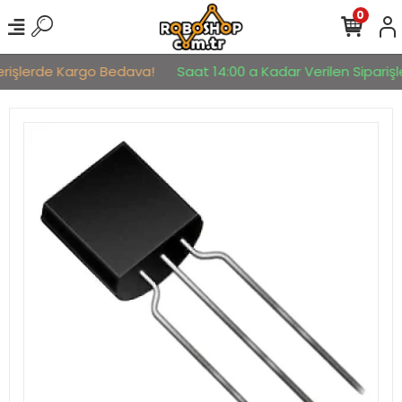
0
erişlerde Kargo Bedava!
Saat 14:00 a Kadar Verilen Siparişle