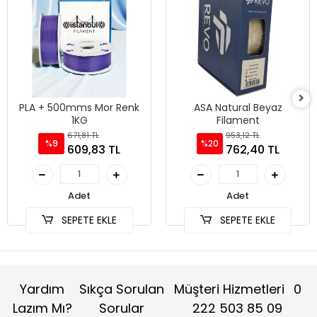
PLA + 500mms Mor Renk
ASA Natural Beyaz
1KG
Filament
671,81 TL
953,12 TL
%9
%20
609,83 TL
762,40 TL
Adet
Adet
SEPETE EKLE
SEPETE EKLE
Yardım
Sıkça Sorulan
Müşteri Hizmetleri
0
Lazım Mı?
Sorular
222 503 85 09