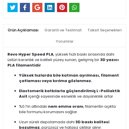
Ürün Açıklaması
Garanti ve Teslimat
Taksit Seçenekleri
Yorumlar
Revo Hyper Speed PLA
, yüksek hızlı baskı sırasında dahi
üstün kararlılık ve kaliteli yüzey sunan, gelişmiş bir
3D yazıcı
PLA filamentidir
.
Yüksek hızlarda bile katman ayrılması, filament
çatlaması veya kırılma gözlenmez.
Elastomerik katkılarla güçlendirilmiş L-Polilaktik
Asit
içeriği sayesinde esneklik ve dayanıklılık artar.
%0.1’in altındaki
nem emme oranı
, filamentin açıkta
bile formunu korumasını sağlar.
Uzun süreli depolamada dahi
3D baskı kalitesi
bozulmaz
, pürüzsüz ve hatasız çıktılar alınır.