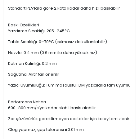
Standart PLA’lara göre 2 kata kadar daha hızlı basılabilir
Baskı Özellikleri
Yazdırma Sıcaklığı: 205–245°C
Tabla Sıcaklığı: 0–70°C (ısıtmasız da kullanılabilir)
Nozzle: 0.4 mm (0.6 mm ile daha yüksek hız)
Katman Kalınlığı: 0.2 mm
Soğutma: Aktif fan önerilir
Yazıcı Uyumluluğu: Tüm masaüstü FDM yazıcılarla tam uyumlu
Performans Notları
600–800 mm/s’ye kadar stabil baskı alabilir
Zor çözünürlük gerektirmeyen destekler için kolay temizlenir
Clog yapmaz, çap toleransı ±0.01 mm