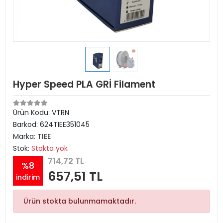
Hyper Speed PLA GRİ Filament
Ürün Kodu:
VTRN
Barkod:
624TIEE351045
Marka:
TIEE
Stok:
Stokta yok
714,72 TL
%8
657,51 TL
indirim
Ürün stokta bulunmamaktadır.