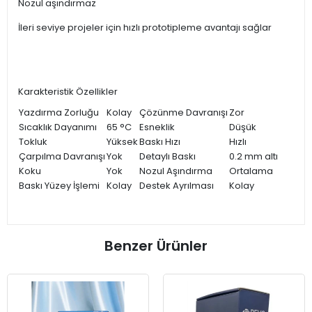
Nozul aşındırmaz
İleri seviye projeler için hızlı prototipleme avantajı sağlar
Karakteristik Özellikler
Yazdırma Zorluğu
Kolay
Çözünme Davranışı
Zor
Sıcaklık Dayanımı
65 °C
Esneklik
Düşük
Tokluk
Yüksek
Baskı Hızı
Hızlı
Çarpılma Davranışı
Yok
Detaylı Baskı
0.2 mm altı
Koku
Yok
Nozul Aşındırma
Ortalama
Baskı Yüzey İşlemi
Kolay
Destek Ayrılması
Kolay
Benzer Ürünler