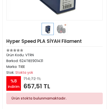
Hyper Speed PLA SİYAH Filament
Ürün Kodu:
VTRN
Barkod:
624TIEE901431
Marka:
TIEE
Stok:
Stokta yok
714,72 TL
%8
657,51 TL
indirim
Ürün stokta bulunmamaktadır.