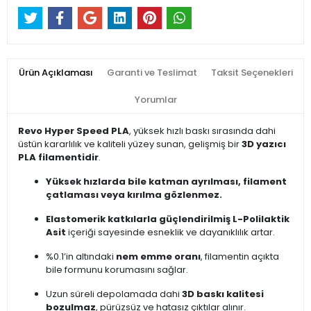
Ürün Açıklaması
Garanti ve Teslimat
Taksit Seçenekleri
Yorumlar
Revo Hyper Speed PLA
, yüksek hızlı baskı sırasında dahi
üstün kararlılık ve kaliteli yüzey sunan, gelişmiş bir
3D yazıcı
PLA filamentidir
.
Yüksek hızlarda bile katman ayrılması, filament
çatlaması veya kırılma gözlenmez.
Elastomerik katkılarla güçlendirilmiş L-Polilaktik
Asit
içeriği sayesinde esneklik ve dayanıklılık artar.
%0.1’in altındaki
nem emme oranı
, filamentin açıkta
bile formunu korumasını sağlar.
Uzun süreli depolamada dahi
3D baskı kalitesi
bozulmaz
, pürüzsüz ve hatasız çıktılar alınır.