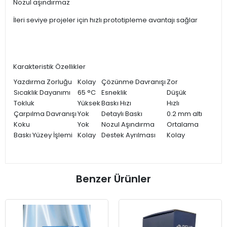
Nozul aşındırmaz
İleri seviye projeler için hızlı prototipleme avantajı sağlar
Karakteristik Özellikler
Yazdırma Zorluğu
Kolay
Çözünme Davranışı
Zor
Sıcaklık Dayanımı
65 °C
Esneklik
Düşük
Tokluk
Yüksek
Baskı Hızı
Hızlı
Çarpılma Davranışı
Yok
Detaylı Baskı
0.2 mm altı
Koku
Yok
Nozul Aşındırma
Ortalama
Baskı Yüzey İşlemi
Kolay
Destek Ayrılması
Kolay
Benzer Ürünler