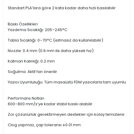
Standart PLA’lara göre 2 kata kadar daha hızlı basılabilir
Baskı Özellikleri
Yazdırma Sıcaklığı: 205–245°C
Tabla Sıcaklığı: 0–70°C (ısıtmasız da kullanılabilir)
Nozzle: 0.4 mm (0.6 mm ile daha yüksek hız)
Katman Kalınlığı: 0.2 mm
Soğutma: Aktif fan önerilir
Yazıcı Uyumluluğu: Tüm masaüstü FDM yazıcılarla tam uyumlu
Performans Notları
600–800 mm/s’ye kadar stabil baskı alabilir
Zor çözünürlük gerektirmeyen destekler için kolay temizlenir
Clog yapmaz, çap toleransı ±0.01 mm