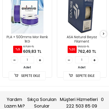
PLA + 500mms Mor Renk
ASA Natural Beyaz
1KG
Filament
671,81 TL
953,12 TL
%9
%20
609,83 TL
762,40 TL
Adet
Adet
SEPETE EKLE
SEPETE EKLE
Yardım
Sıkça Sorulan
Müşteri Hizmetleri
0
Lazım Mı?
Sorular
222 503 85 09