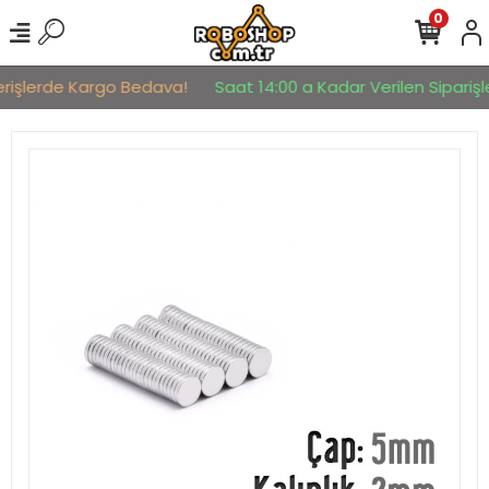
0
erişlerde Kargo Bedava!
Saat 14:00 a Kadar Verilen Siparişle