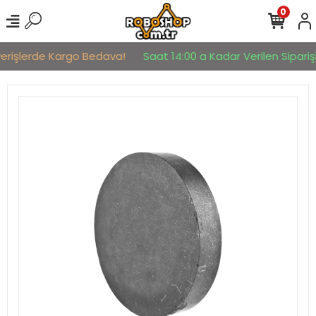
0
verişlerde Kargo Bedava!
Saat 14:00 a Kadar Verilen Siparişl