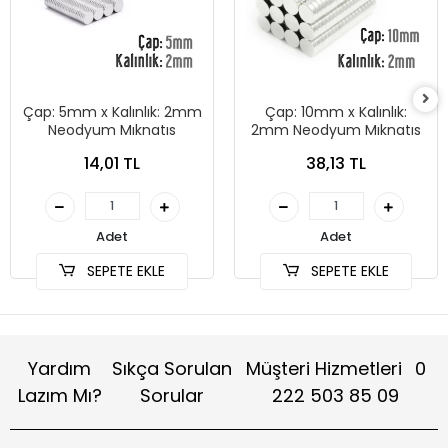
Çap: 5mm x Kalınlık: 2mm
Çap: 10mm x Kalınlık:
Neodyum Mıknatıs
2mm Neodyum Mıknatıs
14,01 TL
38,13 TL
Adet
Adet
SEPETE EKLE
SEPETE EKLE
Yardım
Sıkça Sorulan
Müşteri Hizmetleri
0
Lazım Mı?
Sorular
222 503 85 09