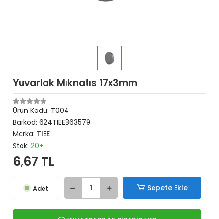
Yuvarlak Mıknatıs 17x3mm
Ürün Kodu:
T004
Barkod:
624TIEE863579
Marka:
TIEE
Stok:
20+
6,67 TL
Sepete Ekle
Adet