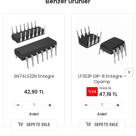
Benzer Ürünler
SN74LS32N Entegre
LF353P DIP-8 Entegre -
Opamp
71,02 TL
42,90 TL
%34
47,19 TL
Adet
Adet
SEPETE EKLE
SEPETE EKLE