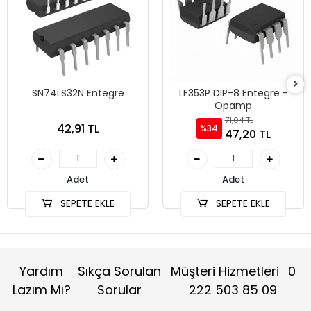
SN74LS32N Entegre
LF353P DIP-8 Entegre -
Opamp
71,04 TL
42,91 TL
%34
47,20 TL
Adet
Adet
SEPETE EKLE
SEPETE EKLE
Yardım
Sıkça Sorulan
Müşteri Hizmetleri
0
Lazım Mı?
Sorular
222 503 85 09