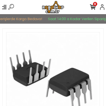
0
verişlerde Kargo Bedava!
Saat 14:00 a Kadar Verilen Siparişl