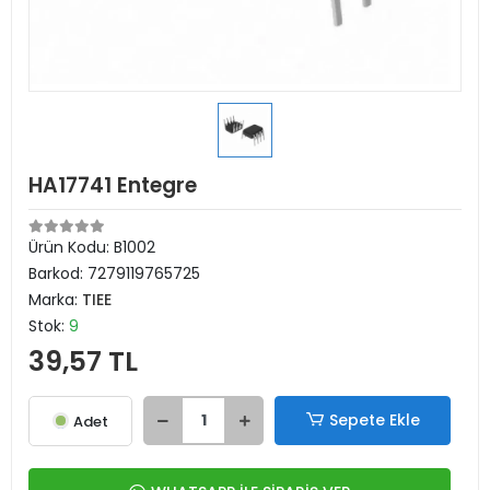
HA17741 Entegre
Ürün Kodu:
B1002
Barkod:
7279119765725
Marka:
TIEE
Stok:
9
39,57 TL
Sepete Ekle
Adet