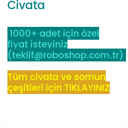
Civata
1000+ adet için özel
fiyat isteyiniz
(
teklif@roboshop.com.tr
)
Tüm civata ve somun
çeşitleri için TIKLAYINIZ