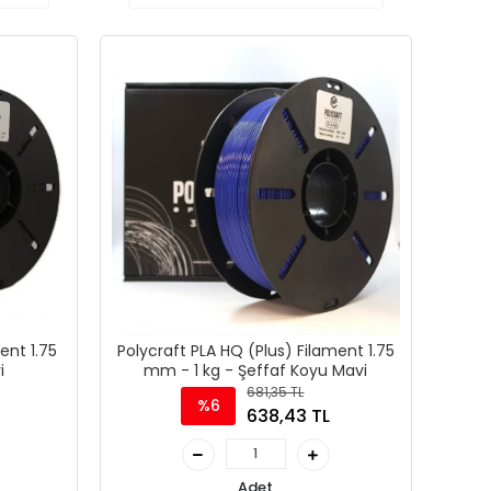
ent 1.75
Polycraft PLA HQ (Plus) Filament 1.75
i
mm - 1 kg - Şeffaf Koyu Mavi
681,35 TL
%6
638,43 TL
Adet