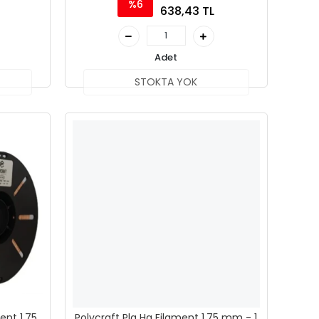
%6
638,43 TL
Adet
STOKTA YOK
ent 1.75
Polycraft Pla Hq Filament 1.75 mm - 1