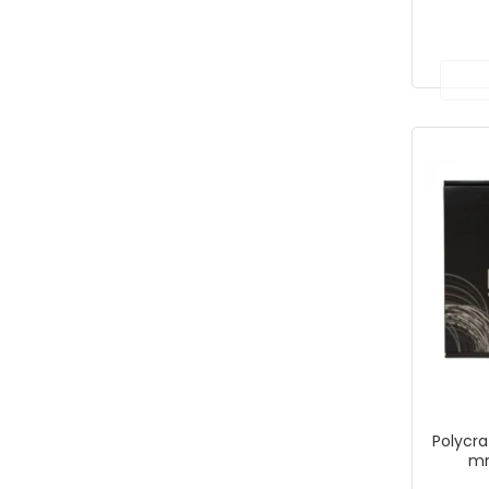
Polycra
mm