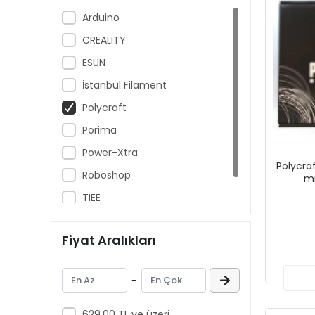
Arduino
CREALITY
ESUN
İstanbul Filament
Polycraft
Porima
Power-Xtra
Polycraf
Roboshop
mm
TIEE
Unit
Fiyat Aralıkları
-
629,00 TL ve üzeri