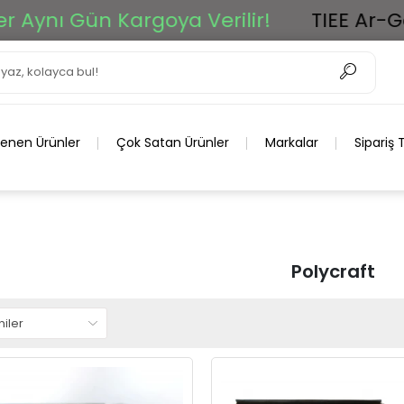
n Kargoya Verilir!
TIEE Ar-Ge Grup 20
lenen Ürünler
Çok Satan Ürünler
Markalar
Sipariş 
Polycraft