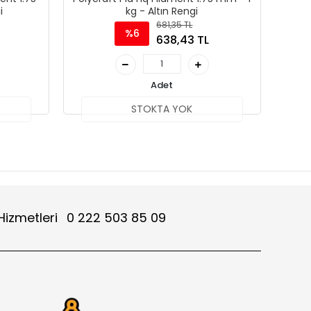
i
kg - Altın Rengi
681,35 TL
%6
638,43 TL
Adet
STOKTA YOK
Hizmetleri
0 222 503 85 09