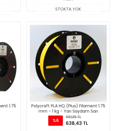
STOKTA YOK
ment 1.75
Polycraft PLA HQ (Plus) Filament 1.75
mm - 1 kg - Yarı Saydam Sarı
681,35 TL
%6
638,43 TL