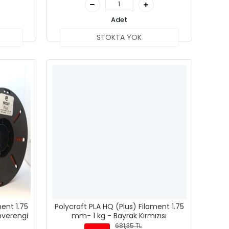
Adet
STOKTA YOK
ment 1.75
Polycraft PLA HQ (Plus) Filament 1.75
hverengi
mm- 1 kg - Bayrak Kırmızısı
681,35 TL