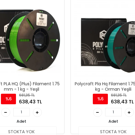
t PLA HQ (Plus) Filament 1.75
Polycraft Pla Hq Filament 1.
mm - 1 kg - Yeşil
kg - Orman Yeşili
681,35 TL
681,35 TL
%6
%6
638,43 TL
638,43 TL
Adet
Adet
STOKTA YOK
STOKTA YOK