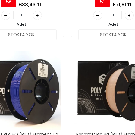
%6
%1
638,43 TL
671,81 TL
Adet
Adet
STOKTA YOK
STOKTA YOK
t PLA HQ (Plus) Filament 1.75
Polycraft Pla Hq (Plus) Filam