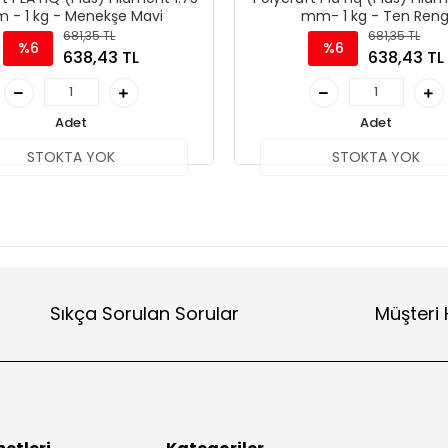
 - 1 kg - Menekşe Mavi
mm- 1 kg - Ten Reng
681,35 TL
681,35 TL
%6
%6
638,43 TL
638,43 TL
Adet
Adet
STOKTA YOK
STOKTA YOK
Sıkça Sorulan Sorular
Müşteri 