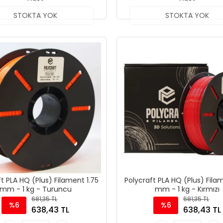
STOKTA YOK
STOKTA YOK
t PLA HQ (Plus) Filament 1.75
Polycraft PLA HQ (Plus) Fila
mm - 1 kg - Turuncu
mm - 1 kg - Kırmızı
681,35 TL
681,35 TL
%6
%6
638,43 TL
638,43 TL