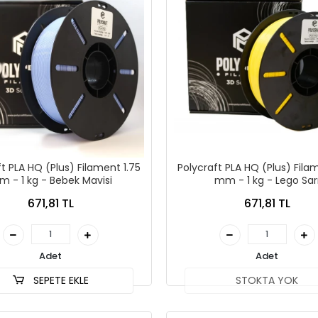
t PLA HQ (Plus) Filament 1.75
Polycraft PLA HQ (Plus) Fila
 - 1 kg - Bebek Mavisi
mm - 1 kg - Lego Sar
671,81 TL
671,81 TL
Adet
Adet
SEPETE EKLE
STOKTA YOK