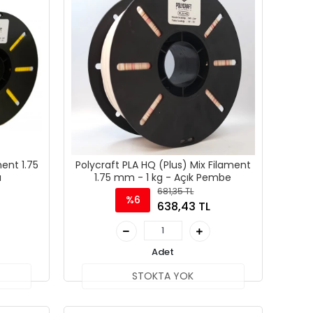
ment 1.75
Polycraft PLA HQ (Plus) Mix Filament
ı
1.75 mm - 1 kg - Açık Pembe
681,35 TL
%6
638,43 TL
Adet
STOKTA YOK