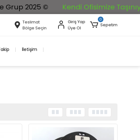
25 ©
Kendi Ofisimize Taşınıyoruz. İstik
0
Giriş Yap
Teslimat
Sepetim
Bölge Seçin
Üye Ol
Takip
İletişim