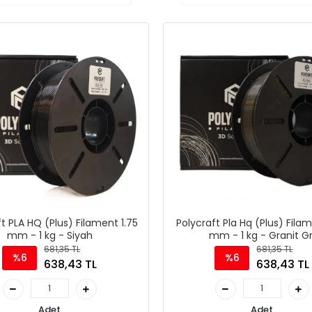
t PLA HQ (Plus) Filament 1.75
Polycraft Pla Hq (Plus) Filam
mm - 1 kg - Siyah
mm - 1 kg - Granit Gr
681,35 TL
681,35 TL
%6
%6
638,43 TL
638,43 TL
Adet
Adet