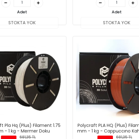
Adet
Adet
STOKTA YOK
STOKTA YOK
ft Pla Hq (Plus) Filament 1.75
Polycraft PLA HQ (Plus) Fila
 - 1 kg - Mermer Doku
mm - 1 kg - Cappuccıno Ka
681,35 TL
681,35 TL