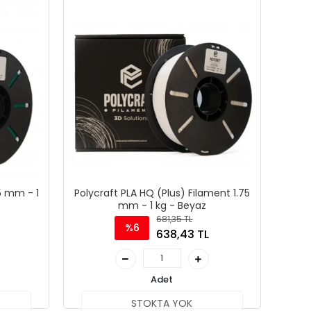
75 mm - 1
Polycraft PLA HQ (Plus) Filament 1.75
mm - 1 kg - Beyaz
681,35 TL
%6
638,43 TL
Adet
STOKTA YOK