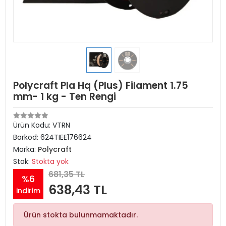
Polycraft Pla Hq (Plus) Filament 1.75
mm- 1 kg - Ten Rengi
Ürün Kodu:
VTRN
Barkod:
624TIEE176624
Marka:
Polycraft
Stok:
Stokta yok
681,35 TL
%6
638,43 TL
indirim
Ürün stokta bulunmamaktadır.