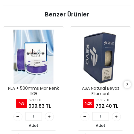
Benzer Ürünler
PLA + 500mms Mor Renk
ASA Natural Beyaz
1KG
Filament
671,81 TL
953,12 TL
%9
%20
609,83 TL
762,40 TL
Adet
Adet