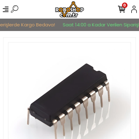
0
verişlerde Kargo Bedava!
Saat 14:00 a Kadar Verilen Siparişl