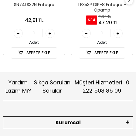
SN74LS32N Entegre
LF353P DIP-8 Entegre -
Opamp
71,04 TL
42,91 TL
%34
47,20 TL
Adet
Adet
SEPETE EKLE
SEPETE EKLE
Yardım
Sıkça Sorulan
Müşteri Hizmetleri
0
Lazım Mı?
Sorular
222 503 85 09
Kurumsal