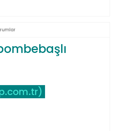
rumlar
 bombebaşlı
p.com.tr
)