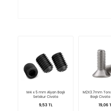
M4 x 5 mm Alyan Başlı
M2X3.7mm Torx
Setskur Civata
Başlı Civat
9,53 TL
19,06 