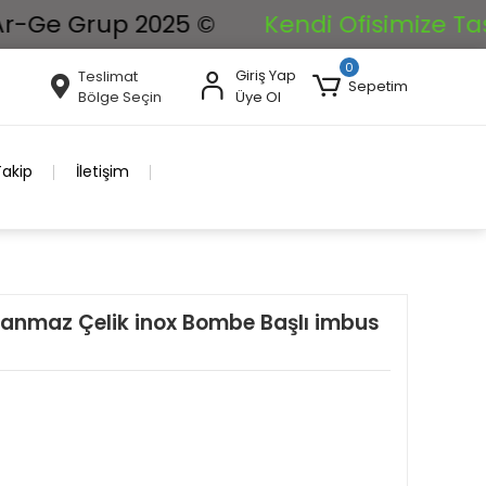
 Grup 2025 ©
Kendi Ofisimize Taşınıyor
0
Giriş Yap
Teslimat
Sepetim
Bölge Seçin
Üye Ol
Takip
İletişim
anmaz Çelik inox Bombe Başlı imbus