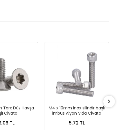
m Torx Düz Havşa
M4 x 10mm inox silindir başlı
M3 
lı Civata
imbus Alyan Vida Civata
9,06 TL
5,72 TL