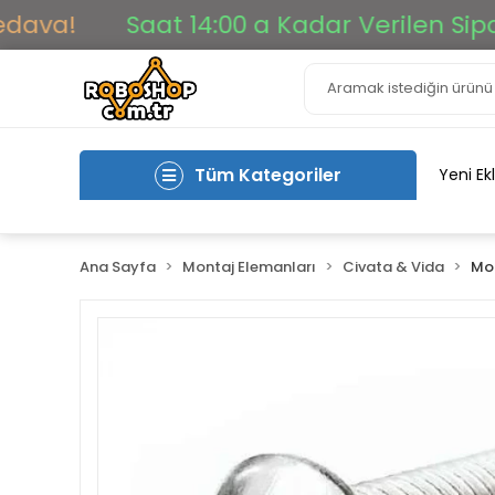
!
Saat 14:00 a Kadar Verilen Siparişle
Tüm Kategoriler
Yeni Ek
Ana Sayfa
Montaj Elemanları
Civata & Vida
Mon