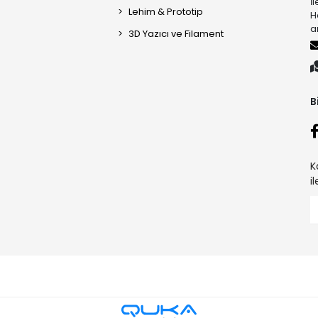
İ
Lehim & Prototip
H
a
3D Yazıcı ve Filament
B
K
i