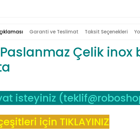
çıklaması
Garanti ve Teslimat
Taksit Seçenekleri
Yo
Paslanmaz Çelik inox
ta
at isteyiniz (
teklif@robosho
şitleri için TIKLAYINIZ