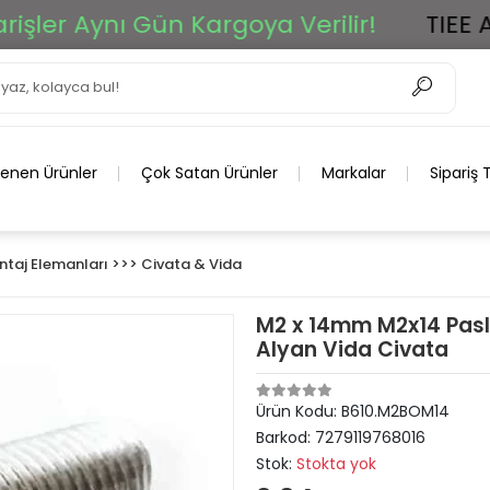
r Aynı Gün Kargoya Verilir!
TIEE Ar-Ge
lenen Ürünler
Çok Satan Ürünler
Markalar
Sipariş 
taj Elemanları >>> Civata & Vida
M2 x 14mm M2x14 Pasl
Alyan Vida Civata
Ürün Kodu:
B610.M2BOM14
Barkod:
7279119768016
Stok:
Stokta yok