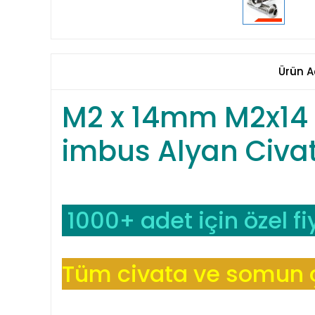
Ürün A
M2 x 14mm M2x14 
imbus Alyan Civa
1000+ adet için özel fiy
Tüm civata ve somun çe