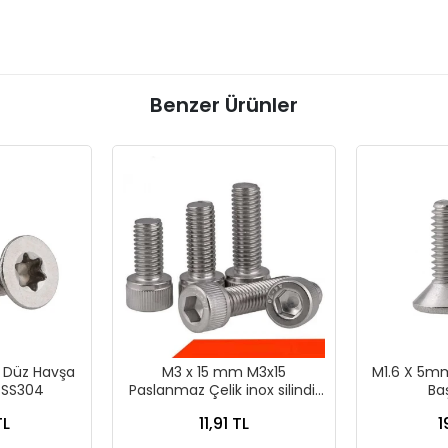
Benzer Ürünler
 Düz Havşa
M3 x 15 mm M3x15
M1.6 X 5m
a SS304
Paslanmaz Çelik inox silindir
Baş
başlı imbus Alyan Vida
TL
11,91 TL
1
Civata