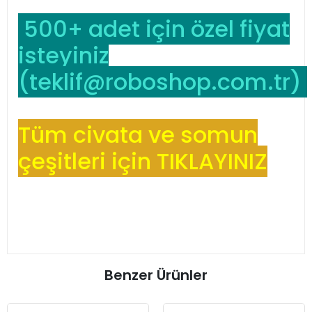
500+ adet için özel fiyat
isteyiniz
(
teklif@roboshop.com.tr
)
Tüm civata ve somun
çeşitleri için TIKLAYINIZ
Benzer Ürünler