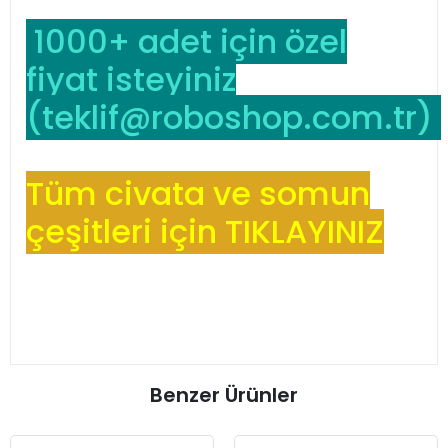
1000+ adet için özel
fiyat isteyiniz
(
teklif@roboshop.com.tr
)
Tüm civata ve somun
çeşitleri için TIKLAYINIZ
Benzer Ürünler