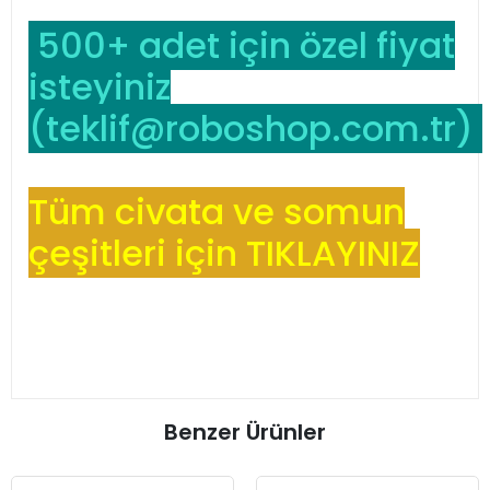
500+ adet için özel fiyat
isteyiniz
(
teklif@roboshop.com.tr
)
Tüm civata ve somun
çeşitleri için TIKLAYINIZ
Benzer Ürünler