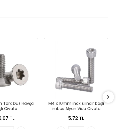
m Torx Düz Havşa
M4 x 10mm inox silindir başlı
M3 
lı Civata
imbus Alyan Vida Civata
9,07 TL
5,72 TL