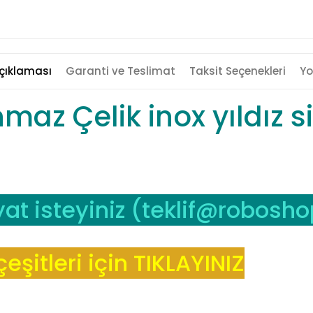
çıklaması
Garanti ve Teslimat
Taksit Seçenekleri
Yo
z Çelik inox yıldız sil
at isteyiniz (
teklif@robosho
şitleri için TIKLAYINIZ