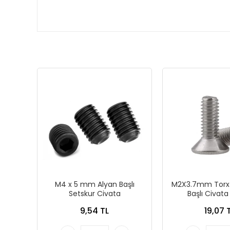
M4 x 5 mm Alyan Başlı
M2X3.7mm Torx
Setskur Civata
Başlı Civat
9,54 TL
19,07 