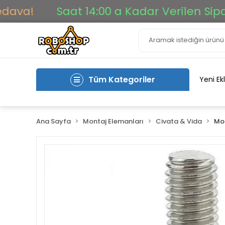
!
Saat 14:00 a Kadar Verilen Siparişle
Tüm Kategoriler
Yeni Ek
Ana Sayfa
Montaj Elemanları
Civata & Vida
Mon