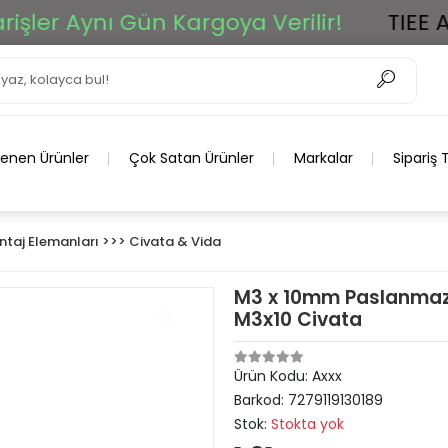
r Aynı Gün Kargoya Verilir!
TIEE Ar-Ge
lenen Ürünler
Çok Satan Ürünler
Markalar
Sipariş 
taj Elemanları >>> Civata & Vida
M3 x 10mm Paslanmaz Çe
M3x10 Civata
Ürün Kodu:
Axxx
Barkod:
7279119130189
Stok:
Stokta yok