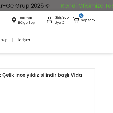
 Grup 2025 ©
Kendi Ofisimize Taşınıyor
0
Giriş Yap
Teslimat
Sepetim
Bölge Seçin
Üye Ol
Takip
İletişim
lik inox yıldız silindir başlı Vida