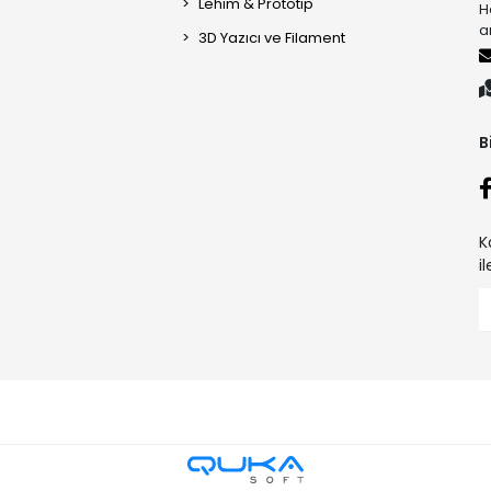
Lehim & Prototip
H
a
3D Yazıcı ve Filament
B
K
i