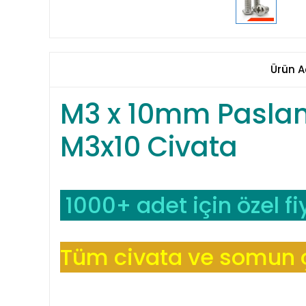
Ürün A
M3 x 10mm Paslanma
M3x10 Civata
1000+ adet için özel fiy
Tüm civata ve somun çe