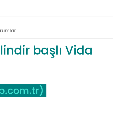
rumlar
indir başlı Vida
p.com.tr
)