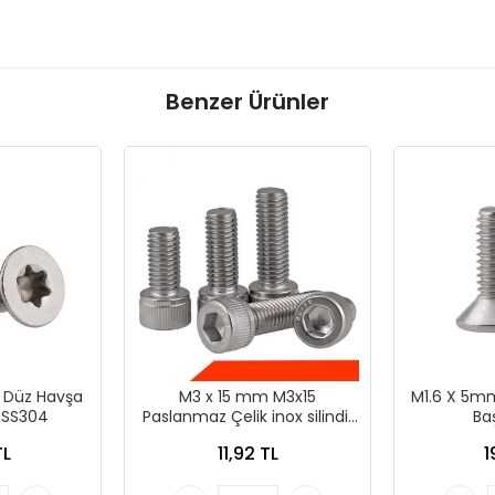
Benzer Ürünler
 Düz Havşa
M3 x 15 mm M3x15
M1.6 X 5m
a SS304
Paslanmaz Çelik inox silindir
Baş
başlı imbus Alyan Vida
TL
11,92 TL
1
Civata