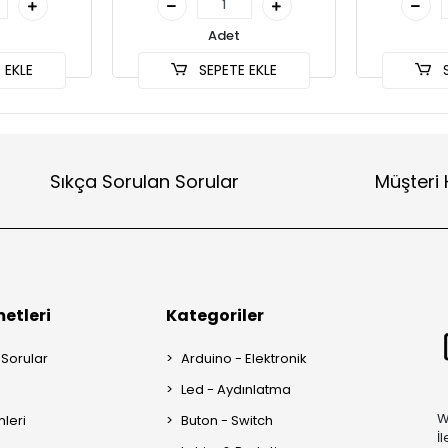
Adet
 EKLE
SEPETE EKLE
S
Sıkça Sorulan Sorular
Müşteri 
etleri
Kategoriler
 Sorular
Arduino - Elektronik
Led - Aydınlatma
W
mleri
Buton - Switch
İ