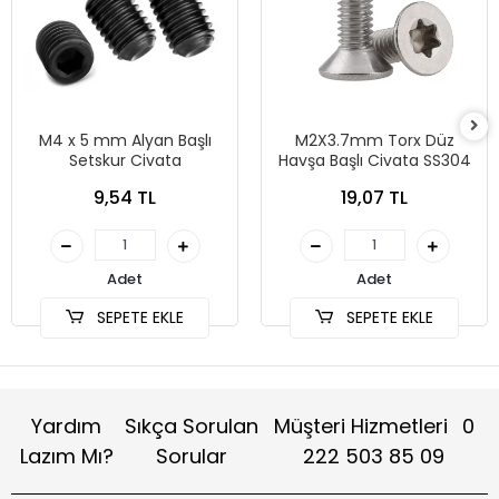
M4 x 5 mm Alyan Başlı
M2X3.7mm Torx Düz
Setskur Civata
Havşa Başlı Civata SS304
9,54 TL
19,07 TL
Adet
Adet
SEPETE EKLE
SEPETE EKLE
Yardım
Sıkça Sorulan
Müşteri Hizmetleri
0
Lazım Mı?
Sorular
222 503 85 09