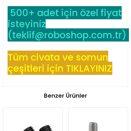
500+ adet için özel fiyat
isteyiniz
(
teklif@roboshop.com.tr
)
Tüm civata ve somun
çeşitleri için TIKLAYINIZ
Benzer Ürünler